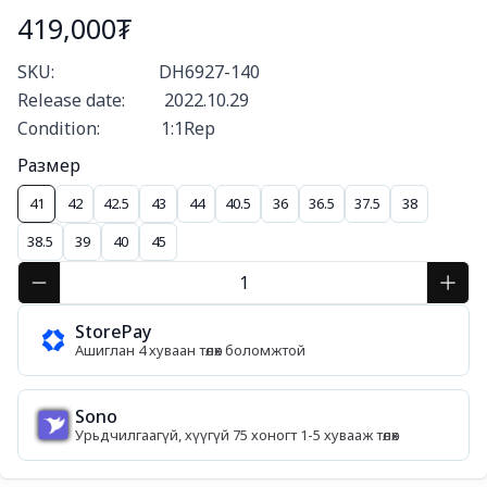
419,000₮
Богино тайлбар
SKU:                        DH6927-140

Release date:         2022.10.29

Condition:              1:1Rep
Размер
41
42
42.5
43
44
40.5
36
36.5
37.5
38
38.5
39
40
45
StorePay
Ашиглан 4 хуваан төлөх боломжтой
Sono
Урьдчилгаагүй, хүүгүй 75 хоногт 1-5 хувааж төлөх