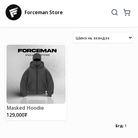
Forceman Store
Masked Hoodie
129,000
₮
Бүгд
:
1