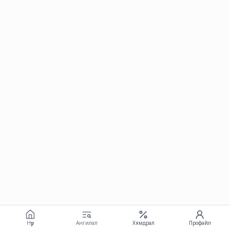
Нүүр
Ангилал
Хямдрал
Профайл