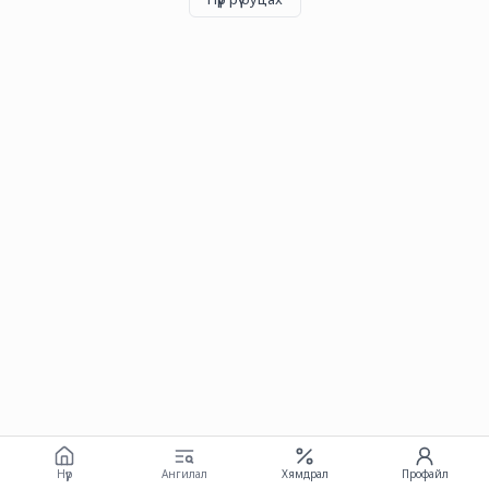
Нүүр
Ангилал
Хямдрал
Профайл