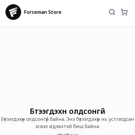
Forceman Store
Бүтээгдэхүүн олдсонгүй
Бүтээгдэхүүн олдсонгүй байна. Энэ бүтээгдэхүүн нь устгагдсан
эсвэл идэвхтэй биш байна.
Нүүр рүү буцах