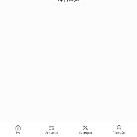
Нүүр
Ангилал
Хямдрал
Профайл