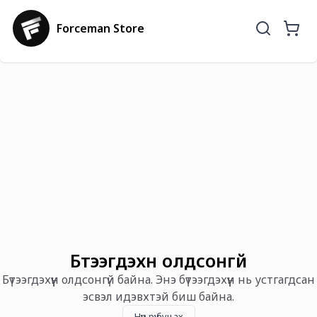
Forceman Store
Бүтээгдэхүүн олдсонгүй
Бүтээгдэхүүн олдсонгүй байна. Энэ бүтээгдэхүүн нь устгагдсан
эсвэл идэвхтэй биш байна.
Нүүр рүү буцах